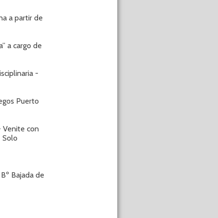
 a partir de
” a cargo de
iplinaria -
egos Puerto
- Venite con
- Solo
Bº Bajada de