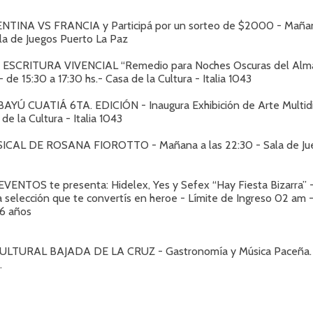
TINA VS FRANCIA y Participá por un sorteo de $2000 - Mañana
ala de Juegos Puerto La Paz
 ESCRITURA VIVENCIAL “Remedio para Noches Oscuras del Alma
 - de 15:30 a 17:30 hs.- Casa de la Cultura - Italia 1043
YÚ CUATIÁ 6TA. EDICIÓN - Inaugura Exhibición de Arte Multidisc
de la Cultura - Italia 1043
CAL DE ROSANA FIOROTTO - Mañana a las 22:30 - Sala de Ju
VENTOS te presenta: Hidelex, Yes y Sefex “Hay Fiesta Bizarra” 
a selección que te convertís en heroe - Límite de Ingreso 02 am 
6 años
LTURAL BAJADA DE LA CRUZ - Gastronomía y Música Paceña. 
.