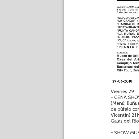
29-06-2018
Viernes 29
- CENA SHOW
(Menú: Buñue
de búfalo co
Vicentín) 21 
Galas del Río
- SHOW MUSI