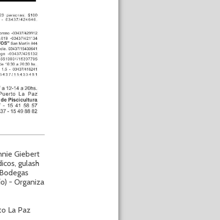
nie Giebert
icos, gulash
 Bodegas
ío) - Organiza
to La Paz