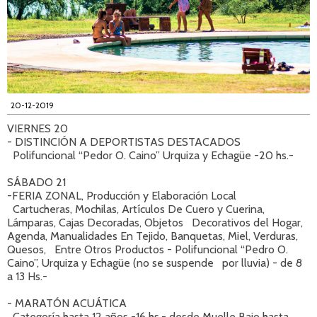
20-12-2019
VIERNES 20
- DISTINCIÓN A DEPORTISTAS DESTACADOS
Polifuncional “Pedor O. Caino” Urquiza y Echagüe -20 hs.-
SÁBADO 21
-FERIA ZONAL, Producción y Elaboración Local
Cartucheras, Mochilas, Artículos De Cuero y Cuerina,
Lámparas, Cajas Decoradas, Objetos Decorativos del Hogar,
Agenda, Manualidades En Tejido, Banquetas, Miel, Verduras,
Quesos, Entre Otros Productos - Polifuncional “Pedro O.
Caino”, Urquiza y Echagüe (no se suspende por lluvia) - de 8
a 13 Hs.-
- MARATÓN ACUÁTICA
Categoría hasta 12 años -16 hs.- desde Muelle Bajo hasta