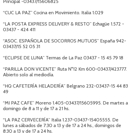
Principal -03437/15606825
“CUC LA PAZ” Cocina en Movimiento. Italia 1.029
“LA POSTA EXPRESS DELIVERY & RESTO” Echagüe 1.572 -
03437 - 424 411
“ASOC. ESPAÑOLA DE SOCORROS MUTUOS” España 942-
03437/15 52 05 31
“ECLIPSE DE LUNA” Termas de La Paz 03437 - 15 45 79 18
“PARILLA DON VICENTE” Ruta N°12 Km 600-03437/423777.
Abierto solo al mediodía.
“HQ CAFETERÍA HELADERÍA” Belgrano 232-03437-15 44 83
49
“MI PAZ CAFE” Moreno 1.405-03437/15605995. De martes a
domingo de 8 a 11 y de 17 a 21 hs.
“LA PAZ CERVECERÍA” Italia 1.237-03437-15405555. De
lunes a sábados de 7:30 a 13 y de 17 a 24 hs., domingos de
8:30 a 13 y de 17 a 24 hs.