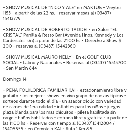
- SHOW MUSICAL DE “NICO Y ALE” en MAKTUB - Vieytes
1153 - a partir de las 22 hs. - reservar mesas al (03437)
15413779.
- SHOW MUSICAL DE ROBERTO TADDEI - en Salón “EL
CRISTAL” Parrilla & Resto Bar (Avenida Hnos. Kennedy y Los
Cardenales s/n) a partir de las 21:00 hs - Derecho a Show $
200 - reservas al (03437) 15442360
- SHOW MUSICAL MAURO NELLY - En el GOLF CLUB
SOCIAL - Latino y Nacionales - Reservas al (03437) 15515700
- San Martín 844
Domingo 14
- PEÑA FOLKLÓRICA FAMILIAR KAI - estacionamiento libre y
gratuito - los mejores shows en vivo grupo de danzas típicas -
sorteos durante todo el día - un asador criollo con variedad
de carnes de 1era calidad - inflables para los niños - juegos
plaza blanda para los mas chiquitos - pileta habilitada sin
cargo - baños habilitados - entrada libre y gratuita - a partir de
las 11:00 hs - Reservar con tiempo al (03437)15412804 /
15405555 - en Complejo KAI - Ruta 1 Km 8,5