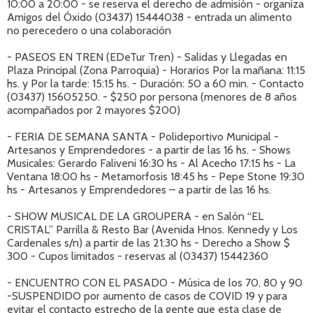
10:00 a 20:00 - se reserva el derecho de admisión - organiza
Amigos del Óxido (03437) 15444038 - entrada un alimento
no perecedero o una colaboración
- PASEOS EN TREN (EDeTur Tren) - Salidas y Llegadas en
Plaza Principal (Zona Parroquia) - Horarios Por la mañana: 11:15
hs. y Por la tarde: 15:15 hs. - Duración: 50 a 60 min. - Contacto
(03437) 15605250. - $250 por persona (menores de 8 años
acompañados por 2 mayores $200)
- FERIA DE SEMANA SANTA - Polideportivo Municipal -
Artesanos y Emprendedores - a partir de las 16 hs. - Shows
Musicales: Gerardo Faliveni 16:30 hs - Al Acecho 17:15 hs - La
Ventana 18:00 hs - Metamorfosis 18:45 hs - Pepe Stone 19:30
hs - Artesanos y Emprendedores – a partir de las 16 hs.
- SHOW MUSICAL DE LA GROUPERA - en Salón “EL
CRISTAL” Parrilla & Resto Bar (Avenida Hnos. Kennedy y Los
Cardenales s/n) a partir de las 21:30 hs - Derecho a Show $
300 - Cupos limitados - reservas al (03437) 15442360
- ENCUENTRO CON EL PASADO - Música de los 70, 80 y 90
-SUSPENDIDO por aumento de casos de COVID 19 y para
evitar el contacto estrecho de la gente que esta clase de