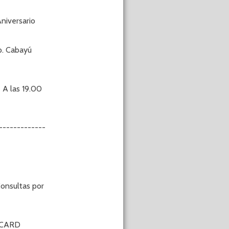
iversario
p. Cabayú
 A las 19.00
------------
onsultas por
RCARD