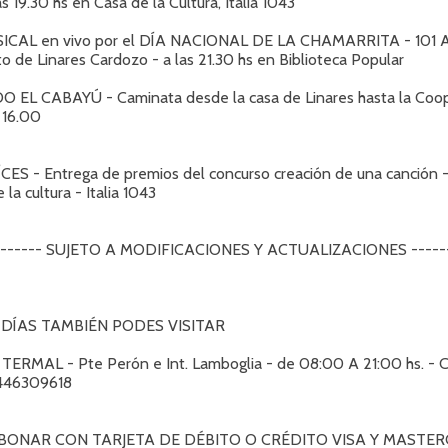
as 19.30 hs en Casa de la Cultura, Italia 1043
CAL en vivo por el DÍA NACIONAL DE LA CHAMARRITA - 101 An
o de Linares Cardozo - a las 21.30 hs en Biblioteca Popular
 EL CABAYÚ - Caminata desde la casa de Linares hasta la Coo
s 16.00
CES - Entrega de premios del concurso creación de una canción -
la cultura - Italia 1043
-------- SUJETO A MODIFICACIONES Y ACTUALIZACIONES ------
DÍAS TAMBIÉN PODES VISITAR
ERMAL - Pte Perón e Int. Lamboglia - de 08:00 A 21:00 hs. - C
446309618
BONAR CON TARJETA DE DÉBITO O CRÉDITO VISA Y MASTE