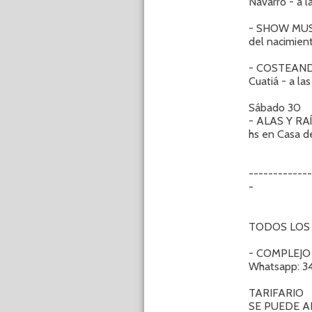
Navarro - a l
- SHOW MUSI
del nacimient
- COSTEANDO
Cuatiá - a la
Sábado 30
- ALAS Y RAÍ
hs en Casa de 
-----------
-
TODOS LOS 
- COMPLEJO T
Whatsapp: 3
TARIFARIO
SE PUEDE A