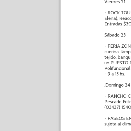
Viernes 21
- ROCK TOUR 
Elena), Reacc
Entradas $30
Sábado 23
- FERIA ZONAL
cuerina, lámp
tejido, banqu
un PUESTO DE
Polifuncional
- 9 a 13 hs.
.Domingo 24
- RANCHO CU
Pescado Frito
(03437) 154
- PASEOS EN 
sujeta al cli