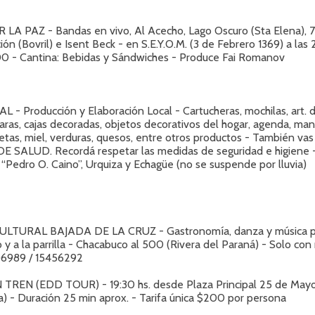
LA PAZ - Bandas en vivo, Al Acecho, Lago Oscuro (Sta Elena), 7
ión (Bovril) e Isent Beck - en S.E.Y.O.M. (3 de Febrero 1369) a las 
0 - Cantina: Bebidas y Sándwiches - Produce Fai Romanov
 - Producción y Elaboración Local - Cartucheras, mochilas, art. 
aras, cajas decoradas, objetos decorativos del hogar, agenda, ma
etas, miel, verduras, quesos, entre otros productos - También vas
 SALUD. Recordá respetar las medidas de seguridad e higiene -
 “Pedro O. Caino”, Urquiza y Echagüe (no se suspende por lluvia)
LTURAL BAJADA DE LA CRUZ - Gastronomía, danza y música p
 y a la parrilla - Chacabuco al 500 (Rivera del Paraná) - Solo con 
06989 / 15456292
TREN (EDD TOUR) - 19:30 hs. desde Plaza Principal 25 de Mayo
ma) - Duración 25 min aprox. - Tarifa única $200 por persona