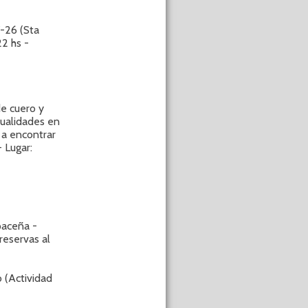
-26 (Sta
22 hs -
de cuero y
nualidades en
 a encontrar
 Lugar:
aceña -
reservas al
 (Actividad