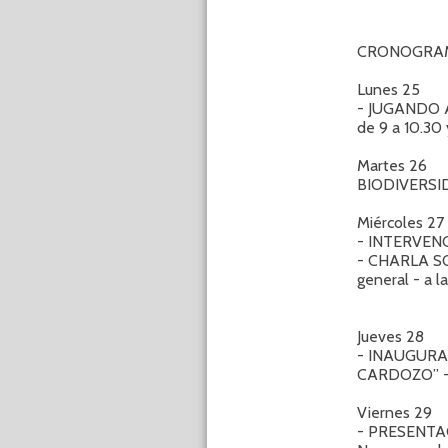
CRONOGRAMA 
Lunes 25
- JUGANDO A 
de 9 a 10.30 
Martes 26
BIODIVERSIDAD
Miércoles 27
- INTERVENC
- CHARLA SO
general - a l
Jueves 28
- INAUGURA
CARDOZO” - F
Viernes 29
- PRESENTA