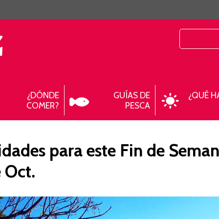
¿DÓNDE
GUÍAS DE
¿QUÉ H
COMER?
PESCA
idades para este Fin de Seman
 Oct.