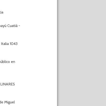
ia
ayú Cuatiá -
Italia 1043
úblico en
 LINARES
e Miguel