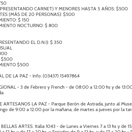
750
(PRESENTANDO CARNET) Y MENORES HASTA 5 AÑOS: $500
ES (MÁS DE 20 PERSONAS): $500
IENTO: $ 150
MIENTO NOCTURNO: $ 800
S
ESENTANDO EL D.N.I): $ 350
NSUAL
$800
: $500
MIENTO $500
L DE LA PAZ - Info: (03437) 15497864
ONAL - 3 de Febrero y French - de 08:00 a 12:00 hs y de 13:00 
da
 ARTESANOS LA PAZ - Parque Berón de Astrada, junto al Museo
ngo de 9:00 a 12:00 por la mañana, de martes a jueves por la ta
LLAS ARTES. Italia 1043 - de Lunes a Viernes 7 a 13 hs y de 15 a
a 12 hs y de 17 a 20 hs. y Feriados de 9 a 12 hs. y de 17 a 20 hs.- P