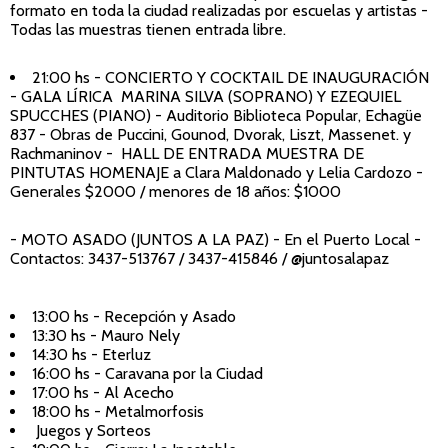
formato en toda la ciudad realizadas por escuelas y artistas -
Todas las muestras tienen entrada libre.
21:00 hs - CONCIERTO Y COCKTAIL DE INAUGURACIÓN
- GALA LÍRICA MARINA SILVA (SOPRANO) Y EZEQUIEL
SPUCCHES (PIANO) - Auditorio Biblioteca Popular, Echagüe
837 - Obras de Puccini, Gounod, Dvorak, Liszt, Massenet. y
Rachmaninov
-
HALL DE ENTRADA
MUESTRA DE
PINTUTAS HOMENAJE a Clara Maldonado y Lelia Cardozo -
Generales $2000 / menores de 18 años: $1000
- MOTO ASADO (JUNTOS A LA PAZ)
- En el Puerto Local -
Contactos: 3437-513767 / 3437-415846 / @juntosalapaz
13:00 hs - Recepción y Asado
13:30 hs - Mauro Nely
14:30 hs - Eterluz
16:00 hs - Caravana por la Ciudad
17:00 hs - Al Acecho
18:00 hs - Metalmorfosis
Juegos y Sorteos