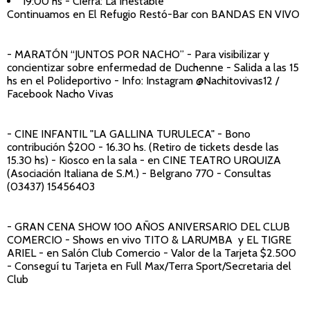
19:00 hs - Cierra: La Inestable
Continuamos en El Refugio Restó-Bar con BANDAS EN VIVO
- MARATÓN “JUNTOS POR NACHO
” - Para visibilizar y
concientizar sobre enfermedad de Duchenne - Salida a las 15
hs en el Polideportivo - Info: Instagram @Nachitovivas12 /
Facebook Nacho Vivas
- CINE INFANTIL "LA GALLINA TURULECA"
-
Bono
contribución $200 - 16.30 hs. (Retiro de tickets desde las
15.30 hs) - Kiosco en la sala - en CINE TEATRO URQUIZA
(Asociación Italiana de S.M.) - Belgrano 770 - Consultas
(03437) 15456403
- GRAN CENA SHOW 100 AÑOS ANIVERSARIO DEL CLUB
COMERCIO
- Shows en vivo TITO & LARUMBA y EL TIGRE
ARIEL - en Salón Club Comercio - Valor de la Tarjeta $2.500
- Conseguí tu Tarjeta en Full Max/Terra Sport/Secretaria del
Club