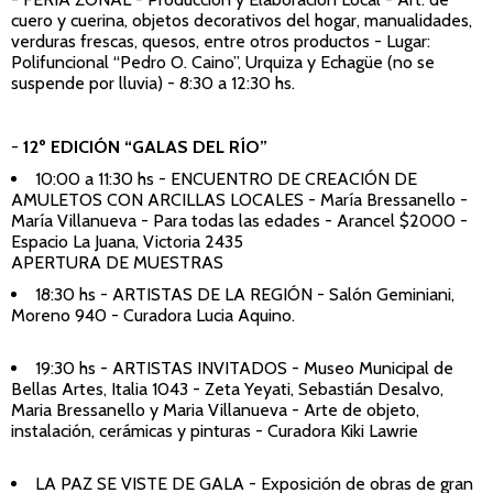
cuero y cuerina, objetos decorativos del hogar, manualidades,
verduras frescas, quesos, entre otros productos - Lugar:
Polifuncional “Pedro O. Caino”, Urquiza y Echagüe (no se
suspende por lluvia) - 8:30 a 12:30 hs.
-
12º EDICIÓN “GALAS DEL RÍO”
10:00 a 11:30 hs - ENCUENTRO DE CREACIÓN DE
AMULETOS CON ARCILLAS LOCALES - María Bressanello -
María Villanueva - Para todas las edades - Arancel $2000 -
Espacio La Juana, Victoria 2435
APERTURA DE MUESTRAS
18:30 hs - ARTISTAS DE LA REGIÓN - Salón Geminiani,
Moreno 940 - Curadora Lucia Aquino.
19:30 hs - ARTISTAS INVITADOS - Museo Municipal de
Bellas Artes, Italia 1043 - Zeta Yeyati, Sebastián Desalvo,
Maria Bressanello y Maria Villanueva - Arte de objeto,
instalación, cerámicas y pinturas - Curadora Kiki Lawrie
LA PAZ SE VISTE DE GALA - Exposición de obras de gran