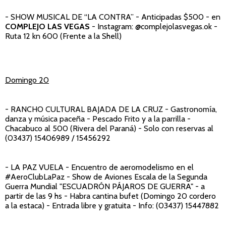
- SHOW MUSICAL DE “LA CONTRA”
- Anticipadas $500 - en
COMPLEJO
LAS VEGAS
- Instagram: @complejolasvegas.ok -
Ruta 12 kn 600 (Frente a la Shell)
Domingo 20
- RANCHO CULTURAL BAJADA DE LA CRUZ -
Gastronomía,
danza y música paceña - Pescado Frito y a la parrilla -
Chacabuco al 500 (Rivera del Paraná) - Solo con reservas al
(03437) 15406989 / 15456292
- LA PAZ VUELA
-
Encuentro de aeromodelismo en el
#AeroClubLaPaz - Show de Aviones Escala de la Segunda
Guerra Mundial "ESCUADRÓN PÁJAROS DE GUERRA" - a
partir de las 9 hs - Habra cantina bufet (Domingo 20 cordero
a la estaca) - Entrada libre y gratuita - Info: (03437) 15447882