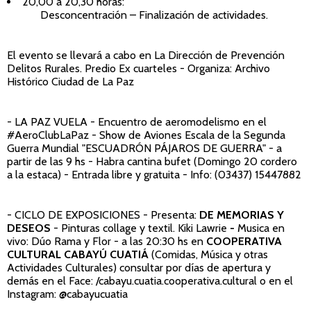
20,00 a 20,30 horas:
Desconcentración – Finalización de actividades.
El evento se llevará a cabo en La Dirección de Prevención
Delitos Rurales. Predio Ex cuarteles - Organiza: Archivo
Histórico Ciudad de La Paz
- LA PAZ VUELA
-
Encuentro de aeromodelismo en el
#AeroClubLaPaz - Show de Aviones Escala de la Segunda
Guerra Mundial "ESCUADRÓN PÁJAROS DE GUERRA" - a
partir de las 9 hs - Habra cantina bufet (Domingo 20 cordero
a la estaca) - Entrada libre y gratuita - Info: (03437) 15447882
- CICLO DE EXPOSICIONES
-
Presenta:
DE MEMORIAS Y
DESEOS
- Pinturas collage y textil. Kiki Lawrie
-
Musica en
vivo: Dúo Rama y Flor
- a las
20:30 hs en
COOPERATIVA
CULTURAL CABAYÚ CUATIÁ
(Comidas, Música y otras
Actividades Culturales) consultar por días de apertura y
demás en el Face: /cabayu.cuatia.cooperativa.cultural o en el
Instagram: @cabayucuatia