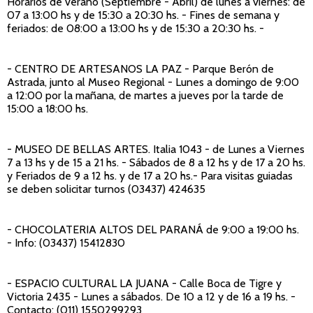
Horarios de verano (Septiembre - Abril) de lunes a viernes: de
07 a 13:00 hs y de 15:30 a 20:30 hs. - Fines de semana y
feriados: de 08:00 a 13:00 hs y de 15:30 a 20:30 hs. -
- CENTRO DE ARTESANOS LA PAZ
- Parque Berón de
Astrada, junto al Museo Regional - Lunes a domingo de 9:00
a 12:00 por la mañana, de martes a jueves por la tarde de
15:00 a 18:00 hs.
- MUSEO DE BELLAS ARTES
. Italia 1043 - de Lunes a Viernes
7 a 13 hs y de 15 a 21 hs. - Sábados de 8 a 12 hs y de 17 a 20 hs.
y Feriados de 9 a 12 hs. y de 17 a 20 hs.- Para visitas guiadas
se deben solicitar turnos (03437) 424635
- CHOCOLATERIA ALTOS DEL PARANÁ
de 9:00 a 19:00 hs.
- Info: (03437) 15412830
- ESPACIO CULTURAL LA JUANA
- Calle Boca de Tigre y
Victoria 2435 - Lunes a sábados. De 10 a 12 y de 16 a 19 hs. -
Contacto: (011) 1550299293