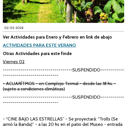
02-02-2024
Ver Actividades para Enero y Febrero en link de abajo
ACTIVIDADES PARA ESTE VERANO
Otras Actividades para este finde
Viernes 02
-----------------------------------SUSPENDIDO------------
----------------------------
- ACUARÍTMOS
- en Complejo Termal - desde las 18 hs. -
(sujeto a condiciones climáticas)
-----------------------------------SUSPENDIDO------------
----------------------------
- “CINE BAJO LAS ESTRELLAS”
- Se proyectará: “Trolls (Se
armó la Banda)” -
a las 20 hs en el patio del Museo - entrada