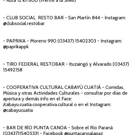
- Ruta 12 kn 600 (Frente a la Shell)
- CLUB SOCIAL RESTO BAR
- San Martín 844 - Instagram:
@clubsocial.restobar
- PAPRIKA -
Moreno 990 (03437) 15402303 - Instagram:
@paprikappk
- TIRO FEDERAL RESTOBAR -
Ituzaingó y Alvarado (03437)
15492158
- COOPERATIVA CULTURAL CABAYÚ CUATIÁ
- Comidas,
Música y otras Actividades Culturales - consultar por días de
apertura y demás info en el Face:
/cabayu.cuatia.cooperativa.cultural o en el Instagram:
@cabayucuatia
- BAR DE RÍO PUNTA CANOA
- Sobre el Río Paraná
(03437)15405331 - Facebook @puntacanoalapaz