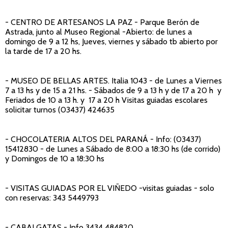
- CENTRO DE ARTESANOS LA PAZ
- Parque Berón de
Astrada, junto al Museo Regional -Abierto: de lunes a
domingo de 9 a 12 hs, Jueves, viernes y sábado tb abierto por
la tarde de 17 a 20 hs.
- MUSEO DE BELLAS ARTES
. Italia 1043 - de Lunes a Viernes
7 a 13 hs y de 15 a 21 hs. - Sábados de 9 a 13 h y de 17 a 20 h y
Feriados de 10 a 13 h. y 17 a 20 h Visitas guiadas escolares
solicitar turnos (03437) 424635
- CHOCOLATERIA ALTOS DEL PARANÁ
- Info: (03437)
15412830 - de Lunes a Sábado de 8:00 a 18:30 hs (de corrido)
y Domingos de 10 a 18:30 hs
- VISITAS GUIADAS POR EL VIÑEDO
-visitas guiadas - solo
con reservas: 343 5449793
- CABALGATAS
- Info 3434 484820