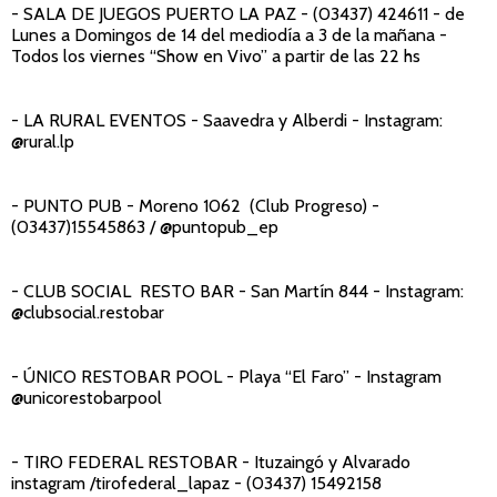
- SALA DE JUEGOS PUERTO LA PAZ
- (03437) 424611 - de
Lunes a Domingos de 14 del mediodía a 3 de la mañana -
Todos los viernes “Show en Vivo” a partir de las 22 hs
- LA RURAL EVENTOS
- Saavedra y Alberdi - Instagram:
@rural.lp
- PUNTO PUB
- Moreno 1062 (Club Progreso) -
(03437)15545863 / @puntopub_ep
- CLUB SOCIAL RESTO BAR
- San Martín 844 - Instagram:
@clubsocial.restobar
- ÚNICO RESTOBAR POOL
- Playa “El Faro” - Instagram
@unicorestobarpool
- TIRO FEDERAL RESTOBAR -
Ituzaingó y Alvarado
instagram /tirofederal_lapaz - (03437) 15492158