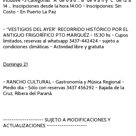
inclusive -3 Categorías: "A" de 6 a 8 ..."B" de 9 a 11 y "C" de 12 a
14 ... Inscripciones desde la hora 14:00 - Inscripciones: Sin
Costo - En Puerto La Paz
- “VESTIGIOS DEL AYER” RECORRIDO HISTÓRICO POR EL
ANTIGUO FRIGORÍFICO PTO MARQUÉZ
- 15:30 hs - Cupos
limitados, reservas al whatsapp 3437-442424 - sujeto a
condiciones climáticas - Actividad libre y gratuita
Domingo 21
- RANCHO CULTURAL
- Gastronomía y Música Regional -
Medio día - Sólo con reservas 3437 456292 - Bajada de la
Cruz, Ribera del Paraná.
------------------- SUJETO A MODIFICACIONES Y
ACTUALIZACIONES -------------------