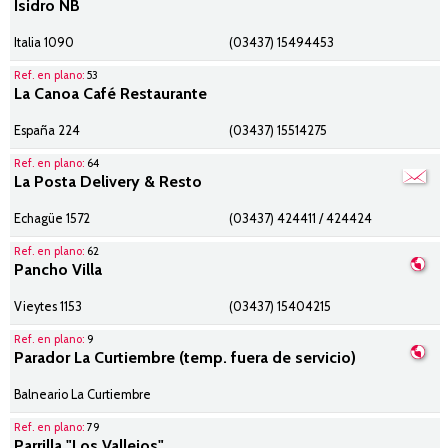
Isidro NB
Italia 1090
(03437) 15494453
Ref. en plano:
53
La Canoa Café Restaurante
España 224
(03437) 15514275
Ref. en plano:
64
La Posta Delivery & Resto
Echagüe 1572
(03437) 424411 / 424424
Ref. en plano:
62
Pancho Villa
Vieytes 1153
(03437) 15404215
Ref. en plano:
9
Parador La Curtiembre (temp. fuera de servicio)
Balneario La Curtiembre
Ref. en plano:
79
Parrilla "Los Vallejos"