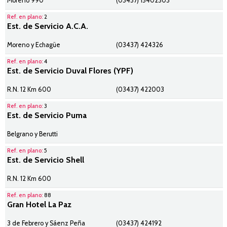
Moreno 990
(03437) 15402303
Ref. en plano:
2
Est. de Servicio A.C.A.
Moreno y Echagüe
(03437) 424326
Ref. en plano:
4
Est. de Servicio Duval Flores (YPF)
R.N. 12 Km 600
(03437) 422003
Ref. en plano:
3
Est. de Servicio Puma
Belgrano y Berutti
Ref. en plano:
5
Est. de Servicio Shell
R.N. 12 Km 600
Ref. en plano:
88
Gran Hotel La Paz
3 de Febrero y Sáenz Peña
(03437) 424192