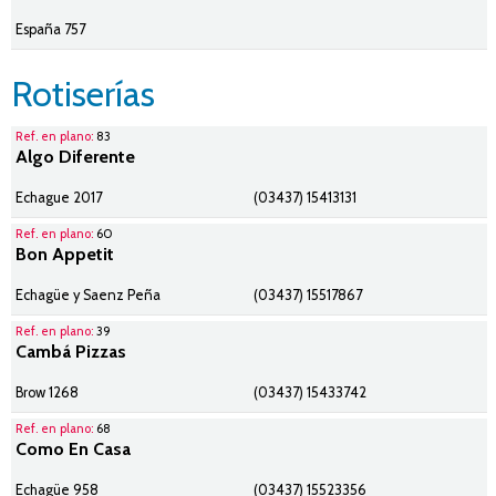
España 757
Rotiserías
Ref. en plano:
83
Algo Diferente
Echague 2017
(03437) 15413131
Ref. en plano:
60
Bon Appetit
Echagüe y Saenz Peña
(03437) 15517867
Ref. en plano:
39
Cambá Pizzas
Brow 1268
(03437) 15433742
Ref. en plano:
68
Como En Casa
Echagüe 958
(03437) 15523356