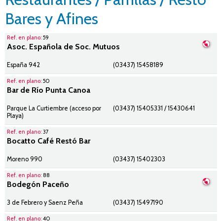
Bares y Afines
Ref. en plano:
59
Asoc. Española de Soc. Mutuos
España 942
(03437) 15458189
Ref. en plano:
50
Bar de Río Punta Canoa
Parque La Curtiembre (acceso por
(03437) 15405331 / 15430641
Playa)
Ref. en plano:
37
Bocatto Café Restó Bar
Moreno 990
(03437) 15402303
Ref. en plano:
88
Bodegón Paceño
3 de Febrero y Saenz Peña
(03437) 15497190
Ref. en plano:
40