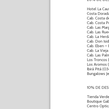
Hotel La Cau
Costa Dorad
Cab. Costa d
Cab. Costa P
Cab. Las Mar
Cab. Las Rue
Cab. La Herd
Cab. Don Isi
Cab. Eben – 
Cab. La Viej
Cab. Las Pal
Los Troncos
Los Aromos 
Ibirá Pitá (0
Bungalows Je
10% DE DE
Tienda Verd
Boutique Gab
Centro Optic