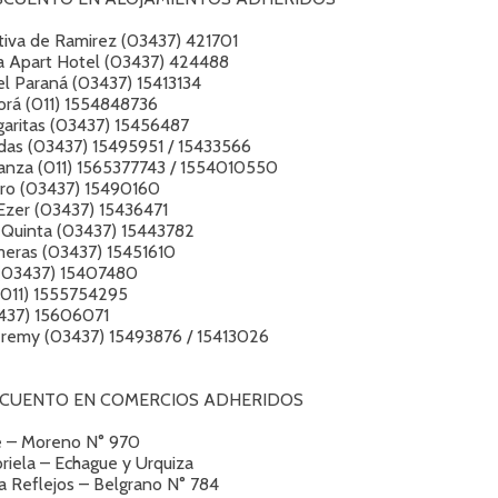
tiva de Ramirez (03437) 421701
a Apart Hotel (03437) 424488
el Paraná (03437) 15413134
orá (011) 1554848736
garitas (03437) 15456487
das (03437) 15495951 / 15433566
anza (011) 1565377743 / 1554010550
dro (03437) 15490160
Ezer (03437) 15436471
a Quinta (03437) 15443782
meras (03437) 15451610
 (03437) 15407480
(011) 1555754295
3437) 15606071
remy (03437) 15493876 / 15413026
SCUENTO EN COMERCIOS ADHERIDOS
e – Moreno N° 970
riela – Echague y Urquiza
a Reflejos – Belgrano N° 784