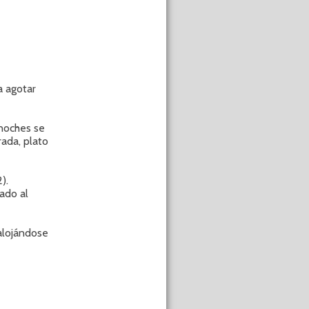
a agotar
 noches se
ada, plato
).
ado al
alojándose