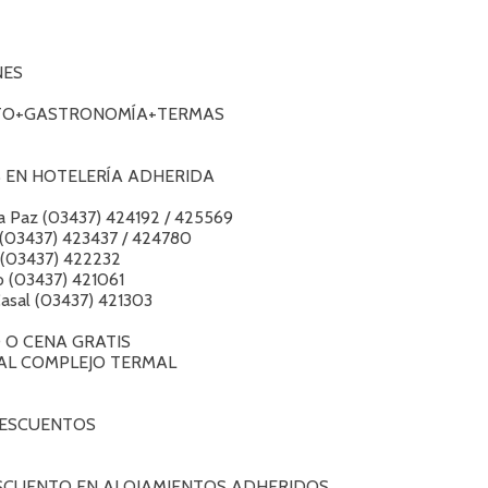
NES
TO+GASTRONOMÍA+TERMAS
 EN HOTELERÍA ADHERIDA
a Paz (03437) 424192 / 425569
 (03437) 423437 / 424780
 (03437) 422232
ío (03437) 421061
Casal (03437) 421303
 O CENA GRATIS
AL COMPLEJO TERMAL
ESCUENTOS
SCUENTO EN ALOJAMIENTOS ADHERIDOS