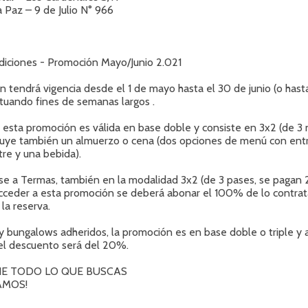
 Paz – 9 de Julio N° 966
diciones - Promoción Mayo/Junio 2.021
 tendrá vigencia desde el 1 de mayo hasta el 30 de junio (o hast
ptuando fines de semanas largos .
a esta promoción es válida en base doble y consiste en 3x2 (de 3
cluye también un almuerzo o cena (dos opciones de menú con entr
stre y una bebida).
se a Termas, también en la modalidad 3x2 (de 3 pases, se pagan 2
cceder a esta promoción se deberá abonar el 100% de lo contrat
a reserva.
y bungalows adheridos, la promoción es en base doble o triple y 
 el descuento será del 20%.
ENE TODO LO QUE BUSCAS
AMOS!