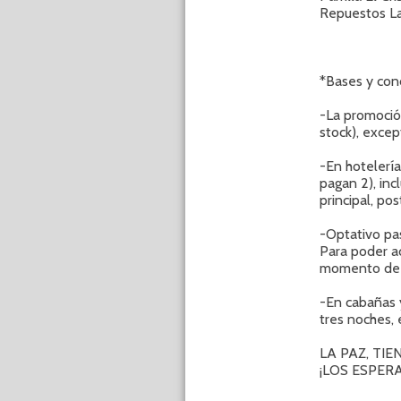
Repuestos La
*Bases y con
-La promoción
stock), exce
-En hotelerí
pagan 2), in
principal, po
-Optativo pa
Para poder a
momento de l
-En cabañas 
tres noches,
LA PAZ, TI
¡LOS ESPER