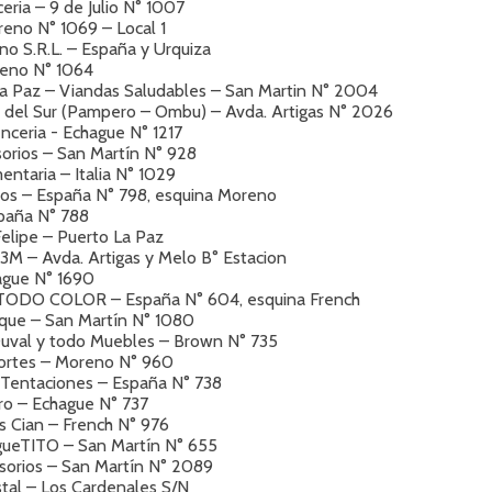
ria – 9 de Julio N° 1007
reno N° 1069 – Local 1
íno S.R.L. – España y Urquiza
eno N° 1064
a Paz – Viandas Saludables – San Martin N° 2004
 del Sur (Pampero – Ombu) – Avda. Artigas N° 2026
nceria - Echague N° 1217
orios – San Martín N° 928
ntaria – Italia N° 1029
dos – España N° 798, esquina Moreno
paña N° 788
Felipe – Puerto La Paz
3M – Avda. Artigas y Melo B° Estacion
ague N° 1690
A TODO COLOR – España N° 604, esquina French
que – San Martín N° 1080
uval y todo Muebles – Brown N° 735
rtes – Moreno N° 960
a Tentaciones – España N° 738
tro – Echague N° 737
s Cian – French N° 976
ugueTITO – San Martín N° 655
esorios – San Martín N° 2089
ristal – Los Cardenales S/N