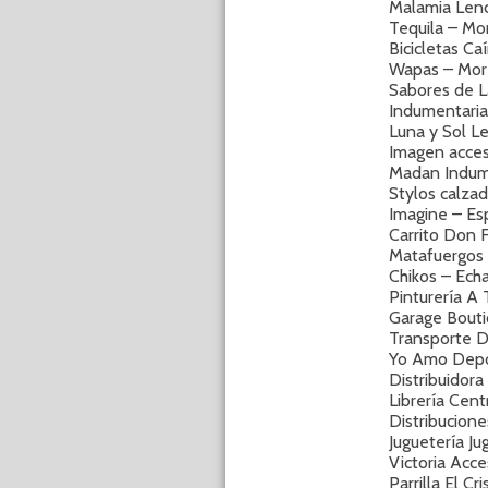
Malamia Lence
Tequila – Mo
Bicicletas Ca
Wapas – Mor
Sabores de L
Indumentaria
Luna y Sol Le
Imagen acces
Madan Indume
Stylos calza
Imagine – Es
Carrito Don 
Matafuergos 
Chikos – Ech
Pinturería 
Garage Bouti
Transporte D
Yo Amo Depo
Distribuidor
Librería Cen
Distribucione
Juguetería J
Victoria Acc
Parrilla El C