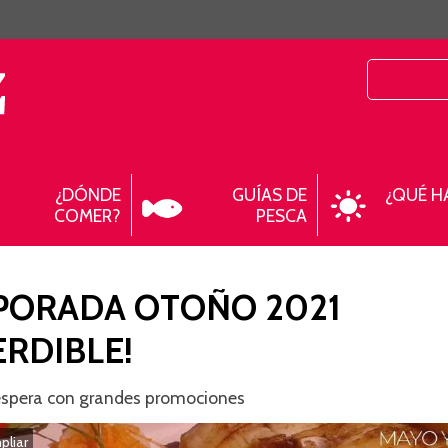
¿DÓNDE
GUÍAS DE
¿QUÉ H
COMER?
PESCA
PORADA OTOÑO 2021
ERDIBLE!
espera con grandes promociones