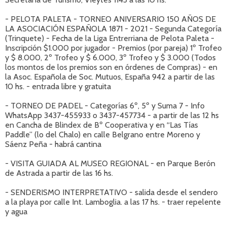
- PELOTA PALETA - TORNEO ANIVERSARIO 150 AÑOS DE
LA ASOCIACIÓN ESPAÑOLA 1871 - 2021 - Segunda Categoría
(Trinquete) - Fecha de la Liga Entrerriana de Pelota Paleta -
Inscripción $1.000 por jugador - Premios (por pareja) 1º Trofeo
y $ 8.000, 2º Trofeo y $ 6.000, 3º Trofeo y $ 3.000 (Todos
los montos de los premios son en órdenes de Compras) - en
la Asoc. Española de Soc. Mutuos, España 942 a partir de las
10 hs. - entrada libre y gratuita
- TORNEO DE PADEL - Categorías 6º, 5º y Suma 7 - Info
WhatsApp 3437-455933 o 3437-457734 - a partir de las 12 hs
en Cancha de Blindex de Bº Cooperativa y en “Las Tías
Paddle” (lo del Chalo) en calle Belgrano entre Moreno y
Sáenz Peña - habrá cantina
- VISITA GUIADA AL MUSEO REGIONAL - en Parque Berón
de Astrada a partir de las 16 hs.
- SENDERISMO INTERPRETATIVO - salida desde el sendero
a la playa por calle Int. Lamboglia. a las 17 hs. - traer repelente
y agua