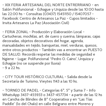
- XIX FERIA ARTESANAL DEL NORTE ENTRERRIANO - en
Salón Polifuncional - Echague y Urquiza desde las 10:00 hasta
las 22:00 hs - Consultas (03437) 15451150 / 15407057 -
Facebook: Centro de Artesanos La Paz - Cupos limitados -
Invita Artesanos La Paz (Asociación Civil)
- FERIA ZONAL - Producción y Elaboración Local -
Cartucheras, mochilas, art. de cuero y cuerina, lámparas, cajas
decoradas, objetos decorativos del hogar, agenda,
manualidades en tejido, banquetas, miel, verduras, quesos,
entre otros productos - También vas a encontrar un PUESTO
DE SALUD. Recordá respetar las medidas de seguridad e
higiene - Lugar: Polifuncional “Pedro O. Caino”, Urquiza y
Echagüe (no se suspende por lluvia)
- 9 a 22 hs.
- CITY TOUR HISTÓRICO CULTURAL - Salida desde la
Secretaría de Turismo, Vieytes 1143 a las 10 hs.
- TORNEO DE PADEL - Categorías 6º, 5º y Suma 7 - Info
WhatsApp 3437-455933 o 3437-457734 - a partir de las 12 hs
en Cancha de Blindex de Bº Cooperativa y en “Las Tías
Paddle” (lo del Chalo) en calle Belgrano entre Moreno y