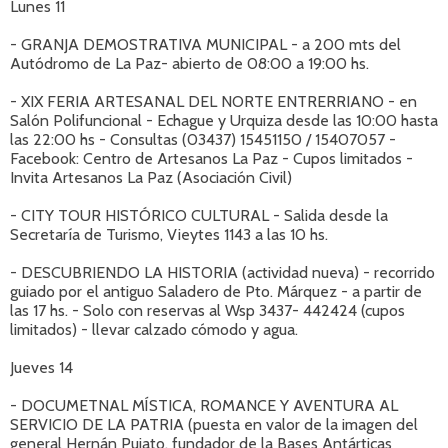
Lunes 11
- GRANJA DEMOSTRATIVA MUNICIPAL - a 200 mts del
Autódromo de La Paz- abierto de 08:00 a 19:00 hs.
- XIX FERIA ARTESANAL DEL NORTE ENTRERRIANO - en
Salón Polifuncional - Echague y Urquiza desde las 10:00 hasta
las 22:00 hs - Consultas (03437) 15451150 / 15407057 -
Facebook: Centro de Artesanos La Paz - Cupos limitados -
Invita Artesanos La Paz (Asociación Civil)
- CITY TOUR HISTÓRICO CULTURAL - Salida desde la
Secretaría de Turismo, Vieytes 1143 a las 10 hs.
- DESCUBRIENDO LA HISTORIA (actividad nueva) - recorrido
guiado por el antiguo Saladero de Pto. Márquez - a partir de
las 17 hs. - Solo con reservas al Wsp 3437- 442424 (cupos
limitados) - llevar calzado cómodo y agua.
Jueves 14
- DOCUMETNAL MÍSTICA, ROMANCE Y AVENTURA AL
SERVICIO DE LA PATRIA (puesta en valor de la imagen del
general Hernán Pujato, fundador de la Bases Antárticas