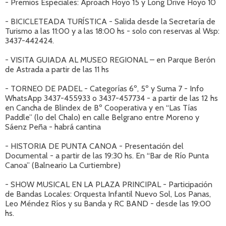
- Premios Especiales: Aproach Hoyo 15 y Long Drive Hoyo 10
- BICICLETEADA TURÍSTICA - Salida desde la Secretaría de
Turismo a las 11:00 y a las 18:00 hs - solo con reservas al Wsp:
3437-442424.
- VISITA GUIADA AL MUSEO REGIONAL – en Parque Berón
de Astrada a partir de las 11 hs
- TORNEO DE PADEL - Categorías 6º, 5º y Suma 7 - Info
WhatsApp 3437-455933 o 3437-457734 - a partir de las 12 hs
en Cancha de Blindex de Bº Cooperativa y en “Las Tías
Paddle” (lo del Chalo) en calle Belgrano entre Moreno y
Sáenz Peña - habrá cantina
- HISTORIA DE PUNTA CANOA - Presentación del
Documental - a partir de las 19:30 hs. En “Bar de Río Punta
Canoa” (Balneario La Curtiembre)
- SHOW MUSICAL EN LA PLAZA PRINCIPAL - Participación
de Bandas Locales: Orquesta Infantil Nuevo Sol, Los Panas,
Leo Méndez Ríos y su Banda y RC BAND - desde las 19:00
hs.