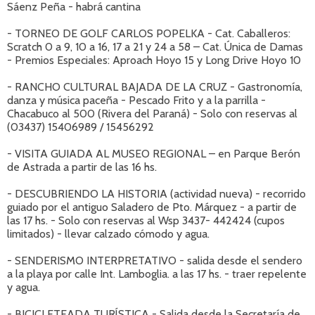
Sáenz Peña - habrá cantina
- TORNEO DE GOLF CARLOS POPELKA - Cat. Caballeros:
Scratch 0 a 9, 10 a 16, 17 a 21 y 24 a 58 – Cat. Única de Damas
- Premios Especiales: Aproach Hoyo 15 y Long Drive Hoyo 10
- RANCHO CULTURAL BAJADA DE LA CRUZ - Gastronomía,
danza y música paceña - Pescado Frito y a la parrilla -
Chacabuco al 500 (Rivera del Paraná) - Solo con reservas al
(03437) 15406989 / 15456292
- VISITA GUIADA AL MUSEO REGIONAL – en Parque Berón
de Astrada a partir de las 16 hs.
- DESCUBRIENDO LA HISTORIA (actividad nueva) - recorrido
guiado por el antiguo Saladero de Pto. Márquez - a partir de
las 17 hs. - Solo con reservas al Wsp 3437- 442424 (cupos
limitados) - llevar calzado cómodo y agua.
- SENDERISMO INTERPRETATIVO - salida desde el sendero
a la playa por calle Int. Lamboglia. a las 17 hs. - traer repelente
y agua.
- BICICLETEADA TURÍSTICA - Salida desde la Secretaría de