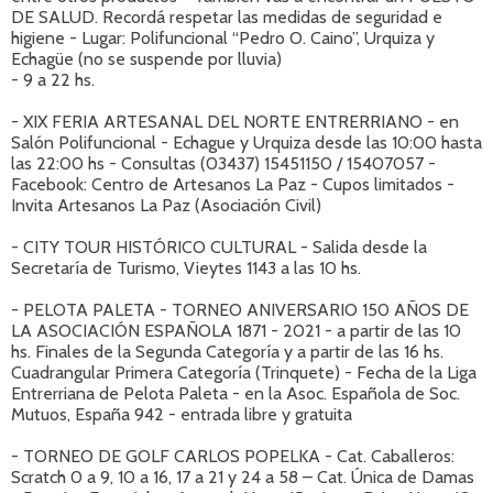
DE SALUD. Recordá respetar las medidas de seguridad e
higiene - Lugar: Polifuncional “Pedro O. Caino”, Urquiza y
Echagüe (no se suspende por lluvia)
- 9 a 22 hs.
- XIX FERIA ARTESANAL DEL NORTE ENTRERRIANO - en
Salón Polifuncional - Echague y Urquiza desde las 10:00 hasta
las 22:00 hs - Consultas (03437) 15451150 / 15407057 -
Facebook: Centro de Artesanos La Paz - Cupos limitados -
Invita Artesanos La Paz (Asociación Civil)
- CITY TOUR HISTÓRICO CULTURAL - Salida desde la
Secretaría de Turismo, Vieytes 1143 a las 10 hs.
- PELOTA PALETA - TORNEO ANIVERSARIO 150 AÑOS DE
LA ASOCIACIÓN ESPAÑOLA 1871 - 2021 - a partir de las 10
hs. Finales de la Segunda Categoría y a partir de las 16 hs.
Cuadrangular Primera Categoría (Trinquete) - Fecha de la Liga
Entrerriana de Pelota Paleta - en la Asoc. Española de Soc.
Mutuos, España 942 - entrada libre y gratuita
- TORNEO DE GOLF CARLOS POPELKA - Cat. Caballeros:
Scratch 0 a 9, 10 a 16, 17 a 21 y 24 a 58 – Cat. Única de Damas