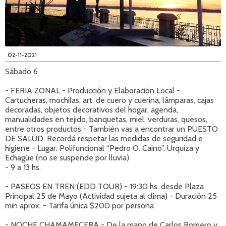
02-11-2021
Sábado 6
- FERIA ZONAL - Producción y Elaboración Local -
Cartucheras, mochilas, art. de cuero y cuerina, lámparas, cajas
decoradas, objetos decorativos del hogar, agenda,
manualidades en tejido, banquetas, miel, verduras, quesos,
entre otros productos - También vas a encontrar un PUESTO
DE SALUD. Recordá respetar las medidas de seguridad e
higiene - Lugar: Polifuncional “Pedro O. Caino”, Urquiza y
Echagüe (no se suspende por lluvia)
- 9 a 13 hs.
- PASEOS EN TREN (EDD TOUR) - 19:30 hs. desde Plaza
Principal 25 de Mayo (Actividad sujeta al clima) - Duración 25
min aprox. - Tarifa única $200 por persona
- NOCHE CHAMAMECERA - De la mano de Carlos Romero y