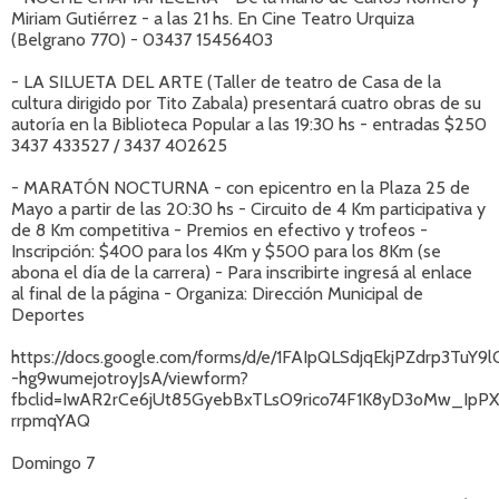
Miriam Gutiérrez - a las 21 hs. En Cine Teatro Urquiza
(Belgrano 770) - 03437 15456403
- LA SILUETA DEL ARTE (Taller de teatro de Casa de la
cultura dirigido por Tito Zabala) presentará cuatro obras de su
autoría en la Biblioteca Popular a las 19:30 hs - entradas $250
3437 433527 / 3437 402625
- MARATÓN NOCTURNA - con epicentro en la Plaza 25 de
Mayo a partir de las 20:30 hs - Circuito de 4 Km participativa y
de 8 Km competitiva - Premios en efectivo y trofeos -
Inscripción: $400 para los 4Km y $500 para los 8Km (se
abona el día de la carrera) - Para inscribirte ingresá al enlace
al final de la página - Organiza: Dirección Municipal de
Deportes
https://docs.google.com/forms/d/e/1FAIpQLSdjqEkjPZdrp3Tu
-hg9wumejotroyJsA/viewform?
fbclid=IwAR2rCe6jUt85GyebBxTLsO9rico74F1K8yD3oMw_IpP
rrpmqYAQ
Domingo 7