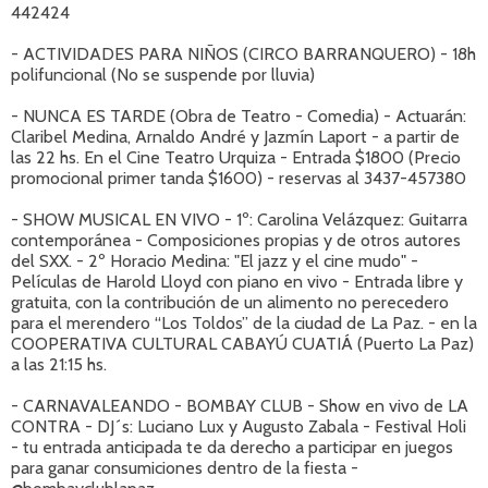
442424
- ACTIVIDADES PARA NIÑOS (CIRCO BARRANQUERO) - 18h
polifuncional (No se suspende por lluvia)
- NUNCA ES TARDE (Obra de Teatro - Comedia) - Actuarán:
Claribel Medina, Arnaldo André y Jazmín Laport - a partir de
las 22 hs. En el Cine Teatro Urquiza - Entrada $1800 (Precio
promocional primer tanda $1600) - reservas al 3437-457380
- SHOW MUSICAL EN VIVO - 1º: Carolina Velázquez: Guitarra
contemporánea - Composiciones propias y de otros autores
del SXX. - 2º Horacio Medina: "El jazz y el cine mudo" -
Películas de Harold Lloyd con piano en vivo - Entrada libre y
gratuita, con la contribución de un alimento no perecedero
para el merendero “Los Toldos” de la ciudad de La Paz. - en la
COOPERATIVA CULTURAL CABAYÚ CUATIÁ (Puerto La Paz)
a las 21:15 hs.
- CARNAVALEANDO - BOMBAY CLUB - Show en vivo de LA
CONTRA - DJ´s: Luciano Lux y Augusto Zabala - Festival Holi
- tu entrada anticipada te da derecho a participar en juegos
para ganar consumiciones dentro de la fiesta -