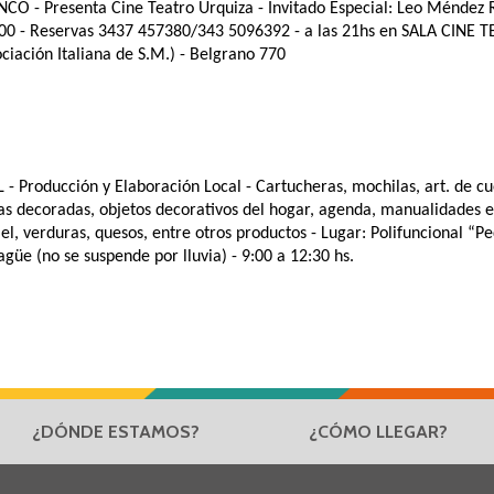
ENCO -
Presenta Cine Teatro Urquiza - Invitado Especial: Leo Méndez R
00 - Reservas 3437 457380/343 5096392 - a las 21hs en SALA CINE 
iación Italiana de S.M.) - Belgrano 770
L
- Producción y Elaboración Local - Cartucheras, mochilas, art. de cu
as decoradas, objetos decorativos del hogar, agenda, manualidades en
l, verduras, quesos, entre otros productos - Lugar: Polifuncional “Pe
güe (no se suspende por lluvia) - 9:00 a 12:30 hs.
¿DÓNDE ESTAMOS?
¿CÓMO LLEGAR?