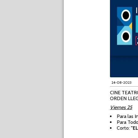
24-08-2023
CINE TEATRO
ORDEN LLE
Viernes 25
Para las I
Para Todo
Corto:
"EL