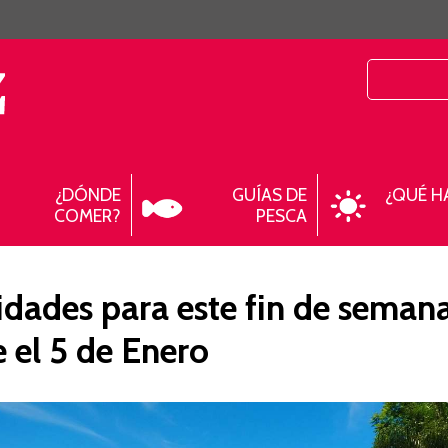
¿DÓNDE
GUÍAS DE
¿QUÉ H
COMER?
PESCA
idades para este fin de seman
 el 5 de Enero