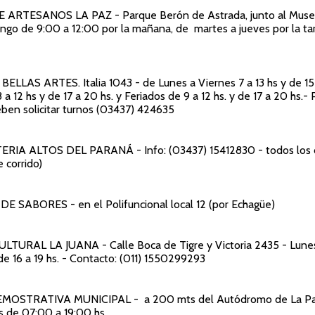
E ARTESANOS LA PAZ
- Parque Berón de Astrada, junto al Muse
ngo de 9:00 a 12:00 por la mañana, de martes a jueves por la ta
 BELLAS ARTES
. Italia 1043 - de Lunes a Viernes 7 a 13 hs y de 15 
a 12 hs y de 17 a 20 hs. y Feriados de 9 a 12 hs. y de 17 a 20 hs.- P
eben solicitar turnos (03437) 424635
ERIA ALTOS DEL PARANÁ
- Info: (03437) 15412830 - todos los 
e corrido)
 DE SABORES
- en el Polifuncional local 12 (por Echagüe)
CULTURAL LA JUANA
- Calle Boca de Tigre y Victoria 2435 - Lune
de 16 a 19 hs. - Contacto: (011) 1550299293
EMOSTRATIVA MUNICIPAL
- a 200 mts del Autódromo de La Pa
s de 07:00 a 19:00 hs.