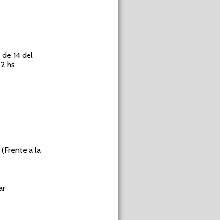
 de 14 del
22 hs
(Frente a la
ar