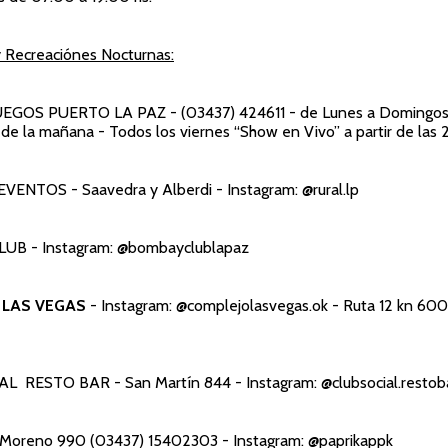
y Recreaciónes Nocturnas:
JUEGOS PUERTO LA PAZ
- (03437) 424611 - de Lunes a Domingos
de la mañana - Todos los viernes “Show en Vivo” a partir de las 
 EVENTOS
- Saavedra y Alberdi - Instagram: @rural.lp
LUB
- Instagram: @bombayclublapaz
LAS VEGAS
- Instagram: @complejolasvegas.ok - Ruta 12 kn 600 
IAL RESTO BAR
- San Martín 844 - Instagram: @clubsocial.restob
Moreno 990 (03437) 15402303 - Instagram: @paprikappk