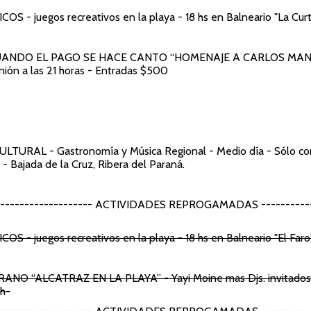
HICOS
- juegos recreativos en la playa - 18 hs en Balneario "La Cu
UANDO EL PAGO SE HACE CANTO “HOMENAJE A CARLOS MAN
nión a las 21 horas - Entradas $500
CULTURAL
- Gastronomía y Música Regional - Medio día - Sólo co
 Bajada de la Cruz, Ribera del Paraná.
--------------------- ACTIVIDADES REPROGAMADAS -----------
ICOS
- juegos recreativos en la playa - 18 hs en Balneario "El Faro
ERANO
“ALCATRAZ EN LA PLAYA” - Yayi Moine mas Djs. invitados, 
 h-