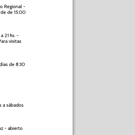
o Regional -
rde de 15:00
a 21 hs. -
ara visitas
días de 8:30
s a sábados.
z - abierto