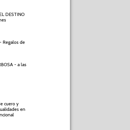
DEL DESTINO
ones
 - Regalos de
ARBOSA
- a las
de cuero y
nualidades en
uncional