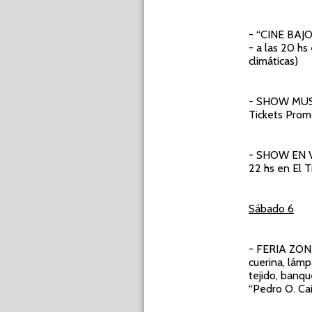
- “CINE BAJ
-
a las 20 hs
climáticas)
- SHOW MU
Tickets Prom
- SHOW EN 
22 hs en El T
Sábado 6
- FERIA ZO
cuerina, lámp
tejido, banqu
“Pedro O. Cai