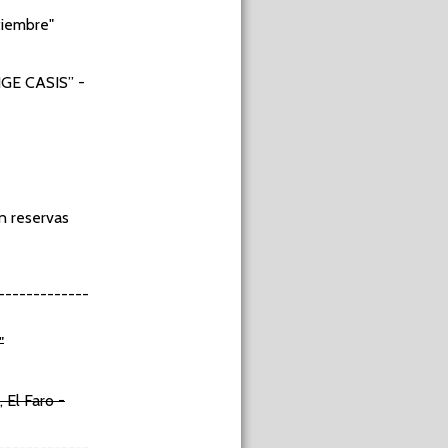
rtiembre"
GE CASIS”
-
n reservas
------------
"
El Faro -