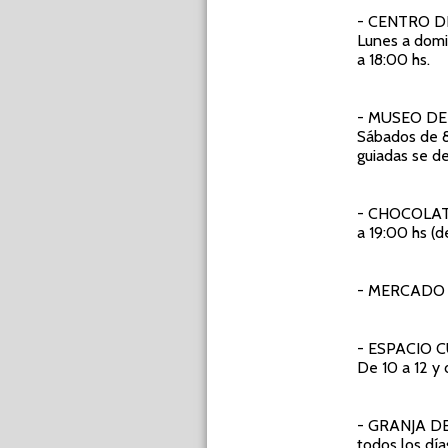
- CENTRO D
Lunes a domi
a 18:00 hs.
- MUSEO DE
Sábados de 8 
guiadas se d
- CHOCOLAT
a 19:00 hs (d
- MERCADO
- ESPACIO 
De 10 a 12 y 
- GRANJA D
todos los día