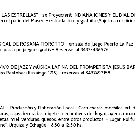
O LAS ESTRELLAS” -
se Proyectará: INDIANA JONES Y EL DIAL 
 en el patio del Museo - entrada libre y gratuita (Sujeto a condici
SICAL DE ROSANA FIOROTTO
- en sala de Juego Puerto La Paz
o para que juegues gratis - Reservas al 3437-488576
VIVO DE JAZZ Y MÚSICA LATINA DEL TROMPETISTA JESÚS B
iro Restobar (Ituzaingo 1715) - reservas al 3437492158
NAL
- Producción y Elaboración Local - Cartucheras, mochilas, art. 
aras, cajas decoradas, objetos decorativos del hogar, agenda, ma
etas, miel, verduras, quesos, entre otros productos - Lugar: Polif
no”, Urquiza y Echagüe - 8:30 a 12:30 hs.