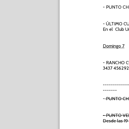
- PUNTO C
- ÚLTIMO C
En el Club U
Domingo 7
- RANCHO 
3437 456292 -
-----------
-------
-
PUNTO CH
- PUNTO V
Desde las 19