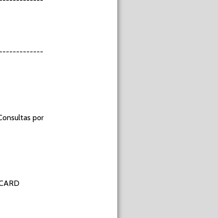
------------
------------
Consultas por
RCARD