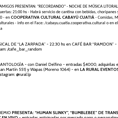
 AMIGOS PRESENTAN: "RECORDANDO" - NOCHE DE MÚSICA LITORA
ertas: 21:00 hs - Habrá servicio de cantina con bebidas, choripanes y
COOPERATIVA CULTURAL CABAYÚ CUATIÁ
0 - en
- Comidas, Mú
lturales - info en el Face: /cabayu.cuatia.cooperativa.cultural o en e
ia
ICAL DE “LA ZARPADA”
- 22:30 hs en
CAFÉ BAR “RAMDON”
- 
ram: /cafe_bar_random
E ANTOLOGÍA
- con Daniel Delfino - entradas $4000, adquirilas 
an Martín 551) y Wapas (Moreno 1064) - en
LA RURAL EVENTO
nstagram: @rural.lp
HEMIO
PRESENTA: “HUMAN SLINKY”, “BUMBLEBEE” DE TRA
” EN VIVO
- entradas anticipadas por mercado pago o personalme