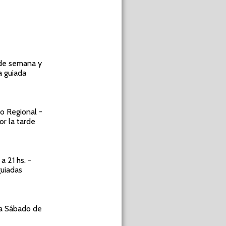
 de semana y
a guiada
o Regional -
or la tarde
a 21 hs. -
guiadas
 a Sábado de