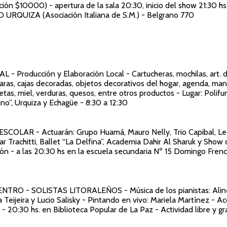
ión $10000) - apertura de la sala 20:30, inicio del show 21:30 h
URQUIZA (Asociación Italiana de S.M.) - Belgrano 770
NAL
- Producción y Elaboración Local - Cartucheras, mochilas, art. 
aras, cajas decoradas, objetos decorativos del hogar, agenda, ma
etas, miel, verduras, quesos, entre otros productos - Lugar: Polifu
no”, Urquiza y Echagüe - 8:30 a 12:30
 ESCOLAR
- Actuarán: Grupo Huamá, Mauro Nelly, Trio Capibal, L
ar Trachitti, Ballet “La Delfina”, Academia Dahir Al Sharuk y Sho
ción - a las 20:30 hs en la escuela secundaria Nº 15 Domingo Frenc
ENTRO - SOLISTAS LITORALEÑOS
-
Música de los pianistas: Ali
a Teijeira y Lucio Salisky - Pintando en vivo: Mariela Martínez - 
 - 20:30 hs. en Biblioteca Popular de La Paz - Actividad libre y gr