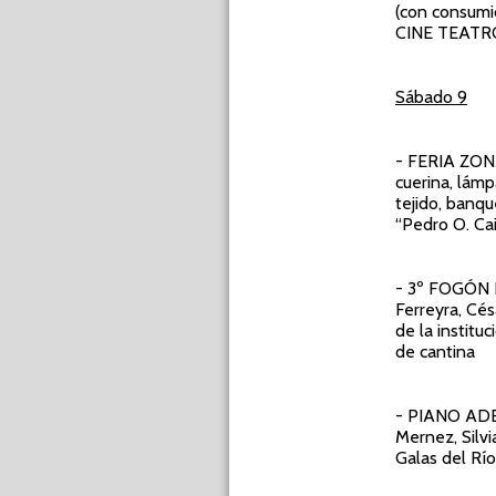
(con consumic
CINE TEATRO 
Sábado 9
- FERIA ZO
cuerina, lámp
tejido, banqu
“Pedro O. Cai
- 3º FOGÓN
Ferreyra, Cés
de la institu
de cantina
- PIANO AD
Mernez, Silvi
Galas del Río