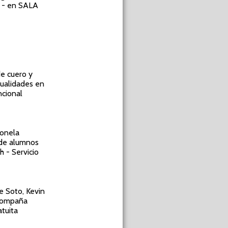
s - en SALA
de cuero y
nualidades en
ncional
eonela
w de alumnos
h - Servicio
ne Soto, Kevin
Acompaña
atuita