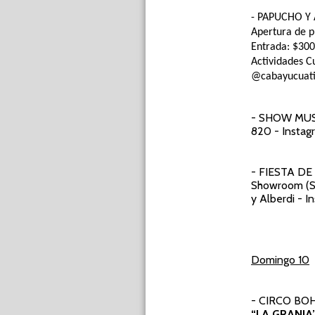
- PAPUCHO Y
Apertura de pu
Entrada: $300
Actividades Cu
@cabayucuat
- SHOW MUS
820 - Instag
- FIESTA D
Showroom (S
y Alberdi - I
Domingo 10
- CIRCO BO
“LA GRANJA