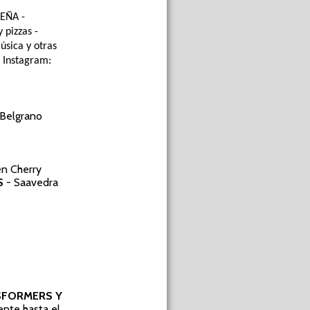
LEÑA
-
 pizzas -
sica y otras
l Instagram:
Belgrano
en Cherry
S
- Saavedra
NSFORMERS Y
nte hasta el