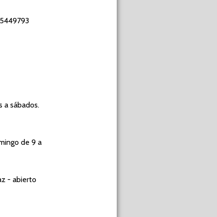
3 5449793
s a sábados.
omingo de 9 a
z - abierto