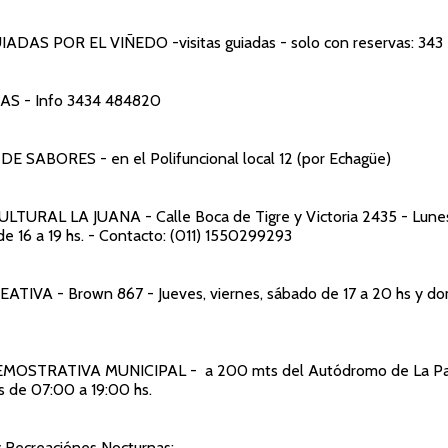
GUIADAS POR EL VIÑEDO
-visitas guiadas - solo con reservas: 34
TAS
- Info 3434 484820
 DE SABORES
- en el Polifuncional local 12 (por Echagüe)
CULTURAL LA JUANA
- Calle Boca de Tigre y Victoria 2435 - Lune
de 16 a 19 hs. - Contacto: (011) 1550299293
REATIVA
- Brown 867 - Jueves, viernes, sábado de 17 a 20 hs y d
EMOSTRATIVA MUNICIPAL
- a 200 mts del Autódromo de La Pa
s de 07:00 a 19:00 hs.
y Recreaciónes Nocturnas: