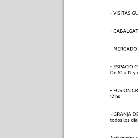
- VISITAS 
- CABALGA
- MERCADO
- ESPACIO 
De 10 a 12 y 
- FUSIÓN C
12 hs
- GRANJA D
todos los día
Actividades 