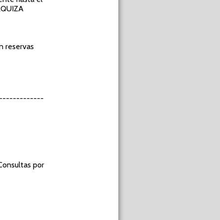
URQUIZA
n reservas
------------
Consultas por