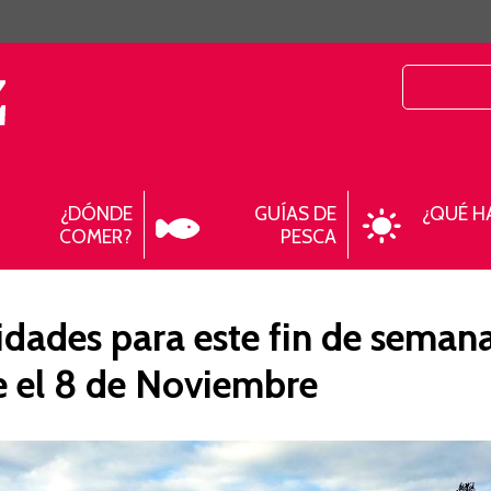
¿DÓNDE
GUÍAS DE
¿QUÉ H
COMER?
PESCA
idades para este fin de seman
 el 8 de Noviembre