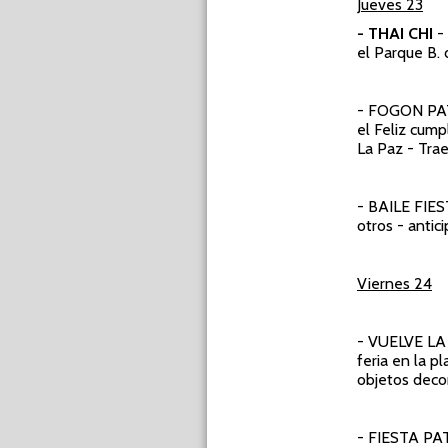
Jueves 23
- THAI CHI
- 
el Parque B. 
- FOGON P
el Feliz cump
La Paz - Trae
- BAILE FI
otros - anti
Viernes 24
- VUELVE LA
feria en la p
objetos decor
- FIESTA P