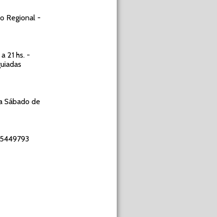
o Regional -
a 21 hs. -
guiadas
 a Sábado de
3 5449793