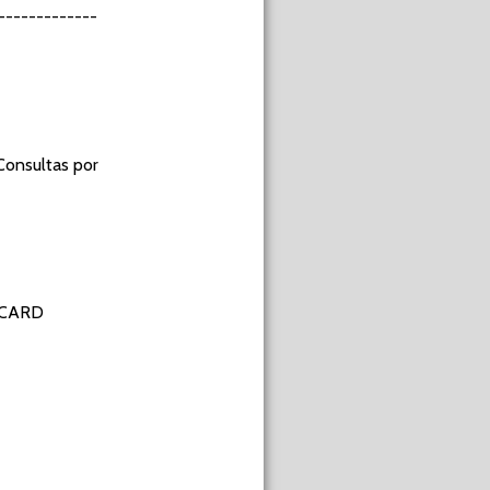
------------
Consultas por
RCARD