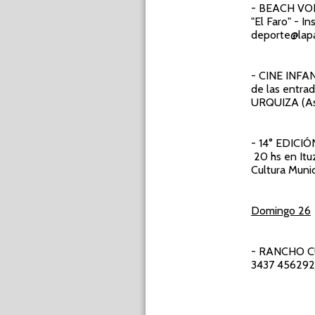
- BEACH VO
"El Faro" - I
deporte@lapa
- CINE INFA
de las entra
URQUIZA (Aso
- 14° EDIC
20 hs en Ituz
Cultura Muni
Domingo 26
- RANCHO 
3437 456292 -