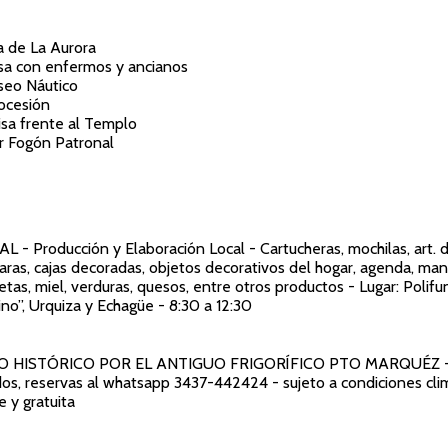
a de La Aurora
isa con enfermos y ancianos
aseo Náutico
rocesión
isa frente al Templo
ar Fogón Patronal
NAL
- Producción y Elaboración Local - Cartucheras, mochilas, art. 
aras, cajas decoradas, objetos decorativos del hogar, agenda, ma
etas, miel, verduras, quesos, entre otros productos - Lugar: Polifu
no”, Urquiza y Echagüe - 8:30 a 12:30
O HISTÓRICO POR EL ANTIGUO FRIGORÍFICO PTO MARQUÉZ
-
os, reservas al whatsapp 3437-442424 - sujeto a condiciones clim
e y gratuita