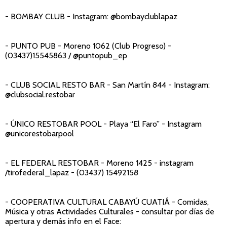
- BOMBAY CLUB
- Instagram: @bombayclublapaz
- PUNTO PUB
- Moreno 1062 (Club Progreso) -
(03437)15545863 / @puntopub_ep
- CLUB SOCIAL RESTO BAR
- San Martín 844 - Instagram:
@clubsocial.restobar
- ÚNICO RESTOBAR POOL
- Playa “El Faro” - Instagram
@unicorestobarpool
- EL FEDERAL RESTOBAR -
Moreno 1425 - instagram
/tirofederal_lapaz - (03437) 15492158
- COOPERATIVA CULTURAL CABAYÚ CUATIÁ
- Comidas,
Música y otras Actividades Culturales - consultar por días de
apertura y demás info en el Face: