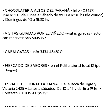
- CHOCOLATERIA ALTOS DEL PARANÁ
- Info: (03437)
15412830 - de Lunes a Sábado de 8:00 a 18:30 hs (de corrido)
y Domingos de 10 a 18:30 hs
- VISITAS GUIADAS POR EL VIÑEDO
-visitas guiadas - solo
con reservas: 343 5449793
- CABALGATAS
- Info 3434 484820
- MERCADO DE SABORES
- en el Polifuncional local 12 (por
Echagüe)
- ESPACIO CULTURAL LA JUANA
- Calle Boca de Tigre y
Victoria 2435 - Lunes a sábados. De 10 a 12 y de 16 a 19 hs. -
Contacto: (011) 1550299293
- FUSIÓN CREATIVA
- San Martín e Italia - Jueves, viernes,