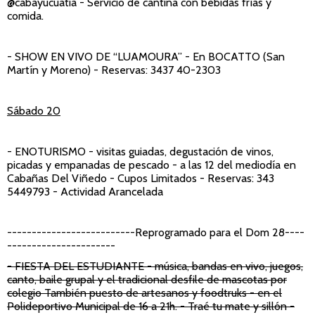
@cabayucuatia - Servicio de cantina con bebidas frías y
comida.
- SHOW EN VIVO DE “LUAMOURA”
- En BOCATTO (San
Martín y Moreno) - Reservas: 3437 40-2303
Sábado 20
- ENOTURISMO
- visitas guiadas, degustación de vinos,
picadas y empanadas de pescado - a las 12 del mediodía en
Cabañas Del Viñedo - Cupos Limitados - Reservas: 343
5449793 - Actividad Arancelada
--------------------------Reprogramado para el Dom 28----
----------------------
- FIESTA DEL ESTUDIANTE
- música, bandas en vivo, juegos,
canto, baile grupal y el tradicional desfile de mascotas por
colegio También puesto de artesanos y foodtruks - en el
Polideportivo Municipal de 16 a 21h. - Traé tu mate y sillón -